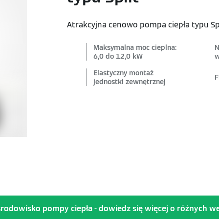
Atrakcyjna cenowo pompa ciepła typu Sp
Maksymalna moc cieplna:
N
6,0 do 12,0 kW
w
Elastyczny montaż
F
jednostki zewnętrznej
rodowisko pompy ciepła - dowiedz się więcej o różnych wer