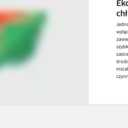
Ek
ch
Jedno
wyłą
zawie
szybk
zast
środo
insta
czynn