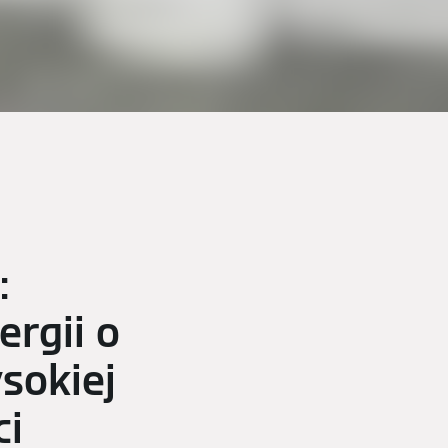
:
ergii o
sokiej
ci