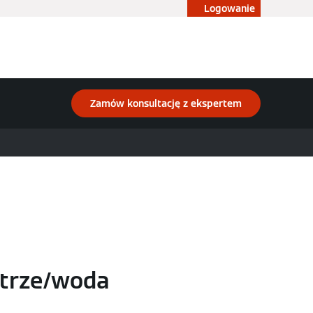
Logowanie
Blog
Konfigurator
Sklep
Zamów konsultację z ekspertem
etrze/woda