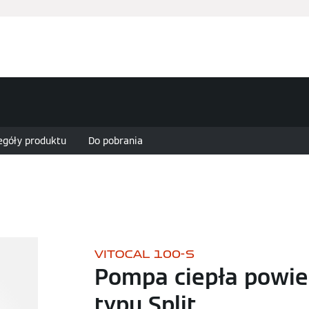
Usługi
Zapytanie ofertowe
Finansowanie i dotacje
egóły produktu
Do pobrania
VITOCAL 100-S
Pompa ciepła powi
typu Split