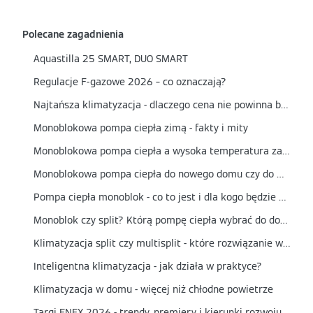
Polecane zagadnienia
Aquastilla 25 SMART, DUO SMART
Regulacje F-gazowe 2026 – co oznaczają?
Najtańsza klimatyzacja - dlaczego cena nie powinna być jedynym kryterium wyboru?
Monoblokowa pompa ciepła zimą - fakty i mity
Monoblokowa pompa ciepła a wysoka temperatura zasilania - czy nadaje się do grzejników?
Monoblokowa pompa ciepła do nowego domu czy do modernizacji? Kiedy to najlepszy wybór?
Pompa ciepła monoblok - co to jest i dla kogo będzie najlepszym wyborem?
Monoblok czy split? Którą pompę ciepła wybrać do domu?
Klimatyzacja split czy multisplit - które rozwiązanie wybrać?
Inteligentna klimatyzacja - jak działa w praktyce?
Klimatyzacja w domu - więcej niż chłodne powietrze
Targi ENEX 2026 - trendy, premiery i kierunki rozwoju energetyki