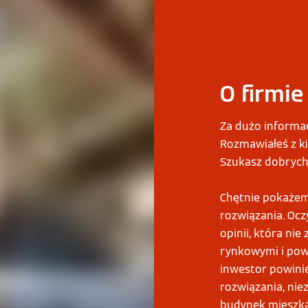
O firmie
Za dużo informac
Rozmawiałeś z ki
Szukasz dobrych
Chętnie pokażem
rozwiązania. Oczy
opinii, która ni
rynkowymi i pow
inwestor powini
rozwiązania, nie
budynek mieszkaln