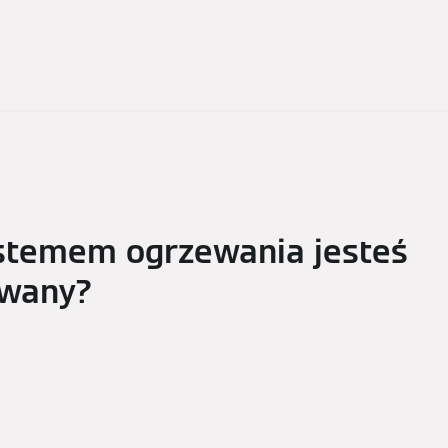
stemem ogrzewania jesteś
owany?