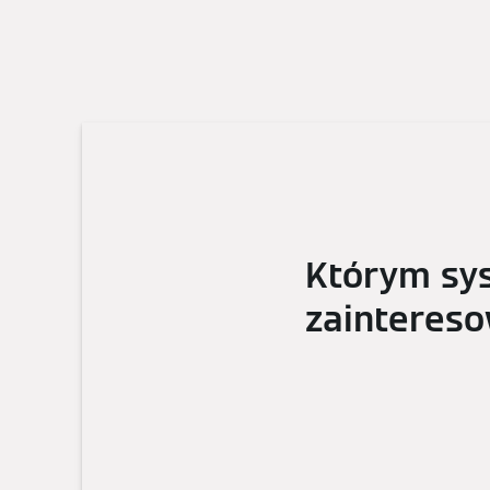
Którym sy
zainteres