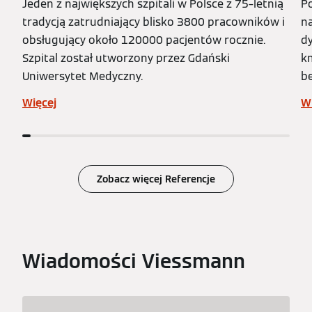
Jeden z największych szpitali w Polsce z 75–letnią
Po
tradycją zatrudniający blisko 3800 pracowników i
na
obsługujący około 120000 pacjentów rocznie.
dy
Szpital został utworzony przez Gdański
k
Uniwersytet Medyczny.
be
dy
Więcej
W
Zobacz więcej Referencje
Wiadomości Viessmann