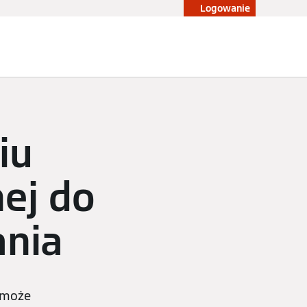
Logowanie
Blog
Konfigurator
Sklep
iu
ej do
ania
 może