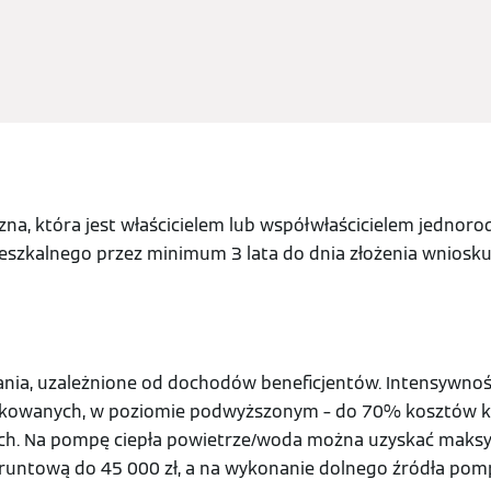
na, która jest właścicielem lub współwłaścicielem jedno
szkalnego przez minimum 3 lata do dnia złożenia wniosku
nia, uzależnione od dochodów beneficjentów. Intensywno
kowanych, w poziomie podwyższonym – do 70% kosztów kw
h. Na pompę ciepła powietrze/woda można uzyskać maksym
runtową do 45 000 zł, a na wykonanie dolnego źródła pom