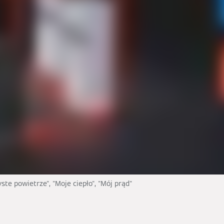
te powietrze", "Moje ciepło", "Mój prąd"