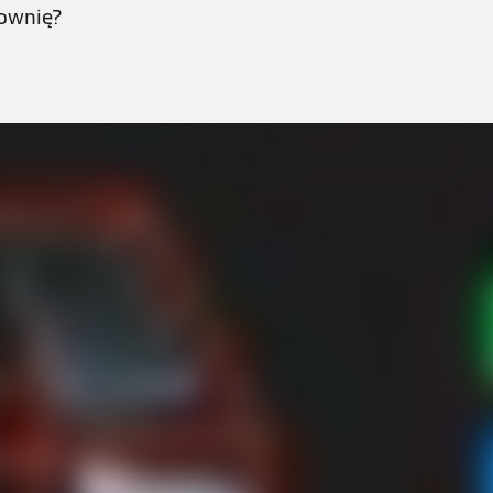
łownię?