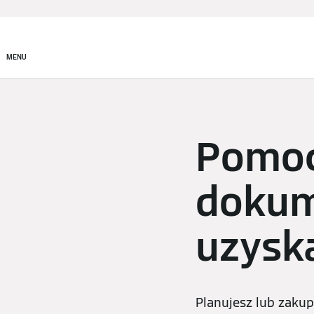
Produkty
Rozwiązania
MENU
Pomoc
dokum
uzysk
Planujesz lub zak