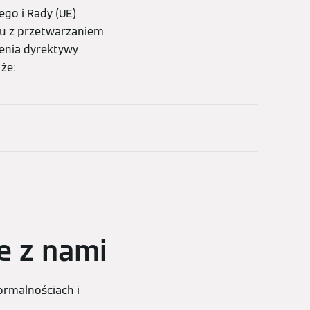
go i Rady (UE)
ku z przetwarzaniem
enia dyrektywy
że:
e z nami
ormalnościach i