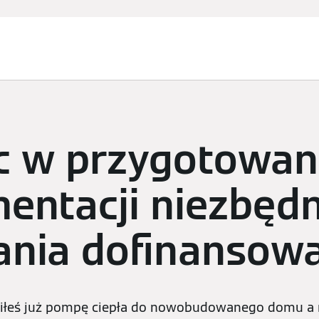
Usługi
Zapytanie ofertowe
Finansowanie i dotacje
 w przygotowan
entacji niezbędn
ania dofinansow
upiłeś już pompę ciepła do nowobudowanego domu a