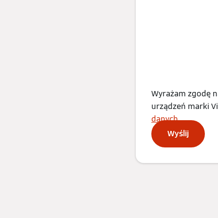
Wyrażam zgodę na
urządzeń marki V
danych
.
Wyślij