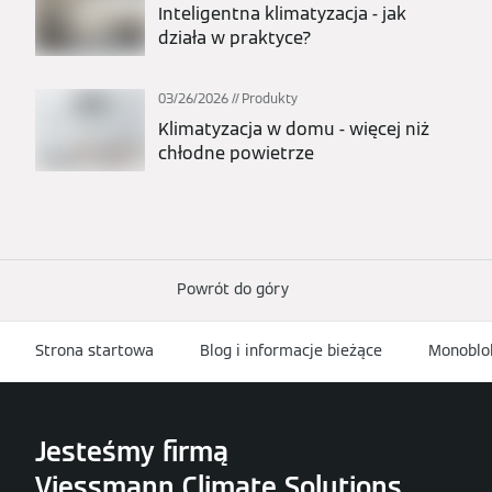
Inteligentna klimatyzacja - jak
działa w praktyce?
03/26/2026
Produkty
Klimatyzacja w domu - więcej niż
chłodne powietrze
Powrót do góry
Strona startowa
Blog i informacje bieżące
Monoblok
Jesteśmy firmą
Viessmann Climate Solutions.