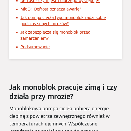
Defrost - czym jest i dlaczego występuje?
Mit 3: „Defrost oznacza awarię”
Jak pompa ciepła typu monoblok radzi sobie
podczas silnych mrozów?
Jak zabezpiecza się monoblok przed
zamarzaniem?
Podsumowanie
Jak monoblok pracuje zimą i czy
działa przy mrozie?
Monoblokowa pompa ciepła pobiera energię
cieplną z powietrza zewnętrznego również w
temperaturach ujemnych. Współczesne