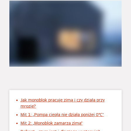
Jak monoblok pracuje zimą i czy działa przy
mrozie?
Mit 1: „Pompa ciepła nie działa poniżej 0°C”
Mit 2: „Monoblok zamarza zimą”