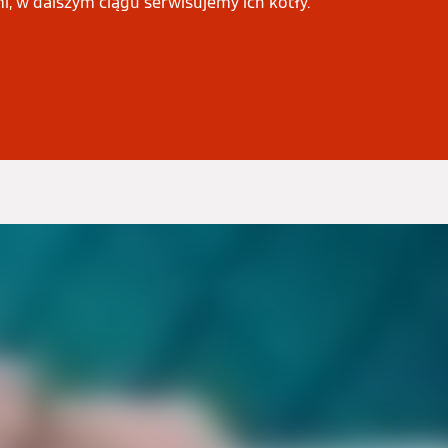
mi, w dalszym ciągu serwisujemy ich kotły.