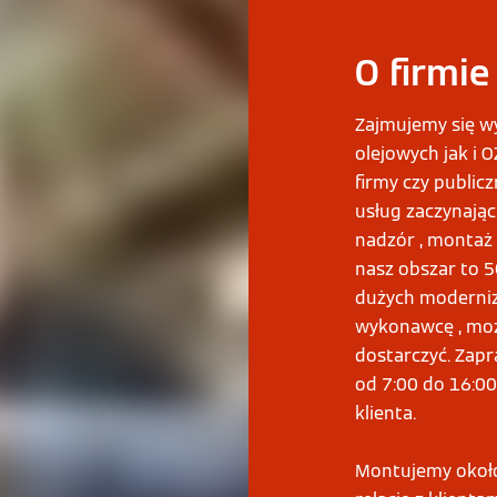
O firmie
Zajmujemy się w
olejowych jak i 
firmy czy public
usług zaczynając
nadzór , montaż 
nasz obszar to 5
dużych moderniza
wykonawcę , moż
dostarczyć. Zapr
od 7:00 do 16:00
klienta.
Montujemy około