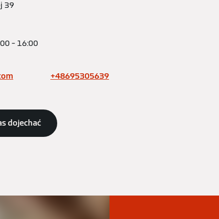
j 39
:00 – 16:00
.com
+48695305639
as dojechać