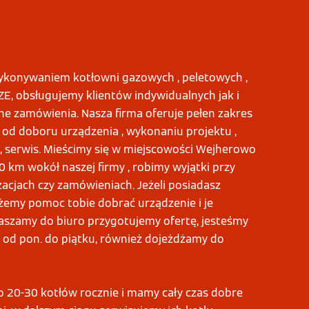
ykonywaniem kotłowni gazowych , peletowych ,
OZE, obsługujemy klientów indywidualnych jak i
zne zamówienia. Nasza firma oferuje pełen zakres
 od doboru urządzenia , wykonaniu projektu ,
, serwis. Mieścimy się w miejscowości Wejherowo
0 km wokół naszej firmy , robimy wyjątki przy
cjach czy zamówieniach. Jeżeli posiadasz
emy pomoc tobie dobrać urządzenie i je
aszamy do biuro przygotujemy ofertę, jesteśmy
 od pon. do piątku, również dojeżdżamy do
 20-30 kotłów rocznie i mamy cały czas dobre