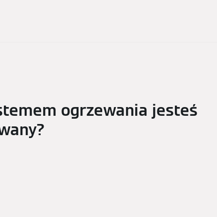
stemem ogrzewania jesteś
owany?