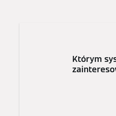
Którym sy
zainteres