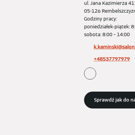
ul. Jana Kazimierza 4
05-126 Rembelszczyz
Godziny pracy:
poniedziałek-piątek: 8
sobota: 8:00 – 14:00
k.kaminski@salo
+48537797979
Sprawdź jak do n