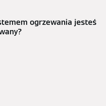
stemem ogrzewania jesteś
owany?