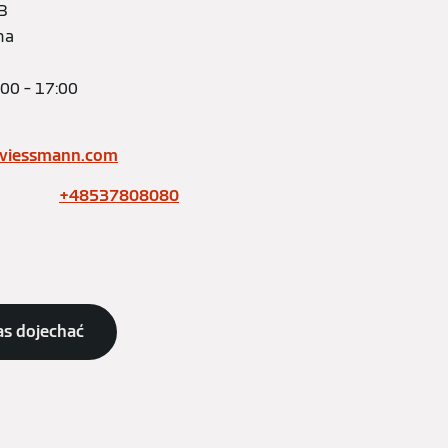
13
na
:00 – 17:00
nviessmann.com
+48537808080
as dojechać