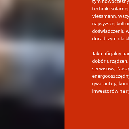
tym nowoczesnych
techniki solarne
Viessmann. Wszy
najwyższej kultu
doświadczeniu 
doradczym dla k
Jako oficjalny p
dobór urządzeń,
serwisową. Nasz
energooszczędny
gwarantują komf
inwestorów na 