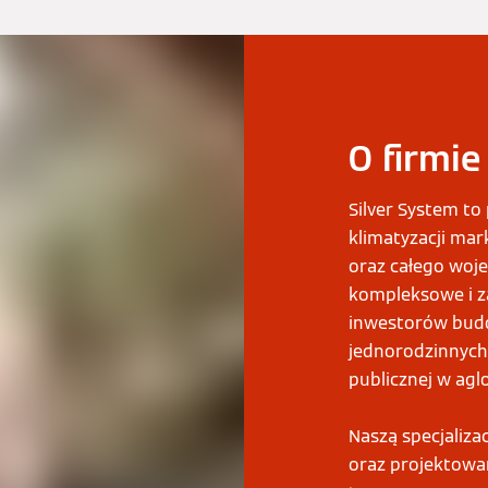
O firmie
Silver System to
klimatyzacji mar
oraz całego woj
kompleksowe i z
inwestorów bud
jednorodzinnych,
publicznej w agl
Naszą specjaliza
oraz projektowa