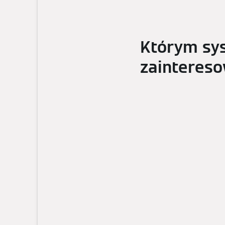
Którym sy
zainteres