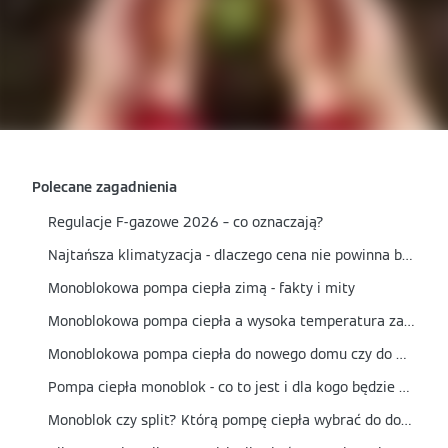
Polecane zagadnienia
Regulacje F-gazowe 2026 – co oznaczają?
Najtańsza klimatyzacja - dlaczego cena nie powinna być jedynym kryterium wyboru?
Monoblokowa pompa ciepła zimą - fakty i mity
Monoblokowa pompa ciepła a wysoka temperatura zasilania - czy nadaje się do grzejników?
Monoblokowa pompa ciepła do nowego domu czy do modernizacji? Kiedy to najlepszy wybór?
Pompa ciepła monoblok - co to jest i dla kogo będzie najlepszym wyborem?
Monoblok czy split? Którą pompę ciepła wybrać do domu?