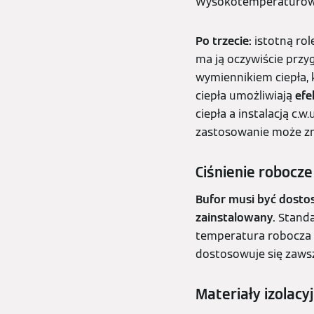
Wysokotemperaturowe
Po trzecie:
istotną ro
ma ją oczywiście prz
wymiennikiem ciepła, 
ciepła umożliwiają
efe
ciepła a instalacją c.w
zastosowanie może zn
Ciśnienie robocz
Bufor musi być dost
zainstalowany.
Standa
temperatura robocza 
dostosowuje się zawsz
Materiały izolacyj