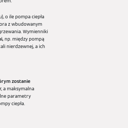
orem.
u), o ile pompa ciepła
bufora z wbudowanym
ogrzewania. Wymienniki
i,
np. między pompą
ali nierdzewnej, a ich
órym zostanie
r, a maksymalna
ólne parametry
ompy ciepła.