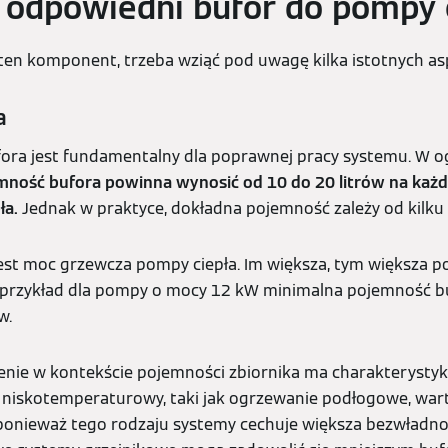
 odpowiedni bufor do pompy 
ten komponent, trzeba wziąć pod uwagę kilka istotnych as
a
ora jest fundamentalny dla poprawnej pracy systemu. W o
jemność bufora powinna wynosić od 10 do 20 litrów na każ
ła.
Jednak w praktyce, dokładna pojemność zależy od kilku
jest moc grzewcza pompy ciepła. Im większa, tym większa 
przykład dla pompy o mocy 12 kW minimalna pojemność b
w.
nie w kontekście pojemności zbiornika ma charakterystyka 
m niskotemperaturowy, taki jak ogrzewanie podłogowe, war
ponieważ tego rodzaju systemy cechuje większa bezwładnoś