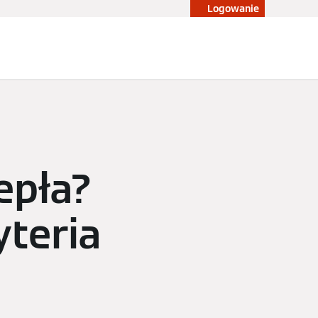
Logowanie
Blog
Konfigurator
Sklep
epła?
yteria