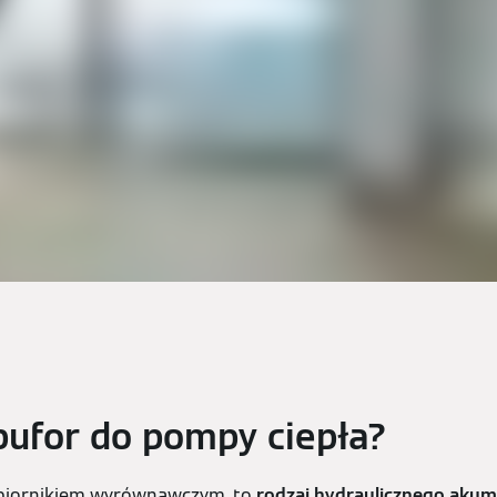
bufor do pompy ciepła?
 zbiornikiem wyrównawczym, to
rodzaj hydraulicznego akumu