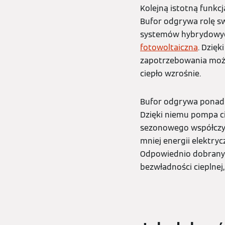
Kolejną istotną funkc
Bufor odgrywa rolę sw
systemów hybrydowych
fotowoltaiczna
. Dzię
zapotrzebowania moż
ciepło wzrośnie.
Bufor odgrywa ponadt
Dzięki niemu pompa c
sezonowego współczyn
mniej energii elektryc
Odpowiednio dobrany 
bezwładności cieplnej