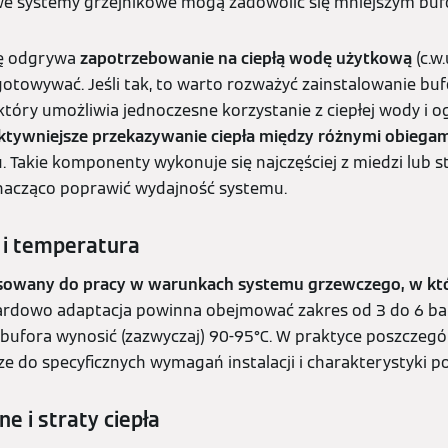
 systemy grzejnikowe mogą zadowolić się mniejszym buf
lę odgrywa
zapotrzebowanie na ciepłą wodę użytkową
(c.w.
ygotowywać. Jeśli tak, to warto rozważyć zainstalowanie 
który umożliwia jednoczesne korzystanie z ciepłej wody i 
ktywniejsze przekazywanie ciepła między różnymi obiegam
.u. Takie komponenty wykonuje się najczęściej z miedzi lub st
acząco poprawić wydajność systemu.
e i temperatura
osowany do pracy w warunkach systemu grzewczego, w kt
rdowo adaptacja powinna obejmować zakres od 3 do 6 ba
bufora wynosić (zazwyczaj) 90-95°C. W praktyce poszczeg
e do specyficznych wymagań instalacji i charakterystyki p
ne i straty ciepła