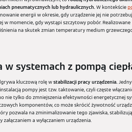
iach pneumatycznych lub hydraulicznych.
W kontekście
p
owanie energii w okresie, gdy urządzenie jej nie potrzebu
jej w momencie, gdy wystąpi szczytowy pobór. Realizowane 
iśnienia na skutek zmian temperatury medium grzewczeg
a w systemach z pompą ciepł
dgrywa kluczową rolę w
stabilizacji pracy urządzenia.
Jedny
stalacją pompy jest tzw. taktowanie, czyli częste włączani
no nie tylko do zmniejszenia efektywności energetycznej sy
uczowych komponentów, co może skrócić żywotność urządzen
tóry pozwala na zminimalizowanie tego zjawiska, stabilizuj
y załączaniem a wyłączaniem urządzenia.