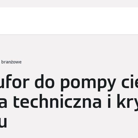
Usługi
Zapytanie ofertowe
Finansowanie i dotacje
e branżowe
ufor do pompy ci
a techniczna i kr
u