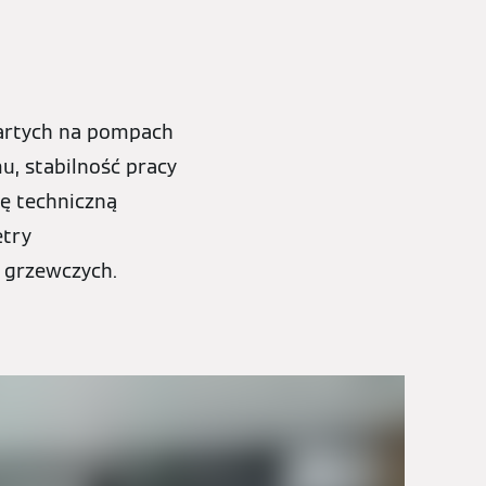
partych na pompach
, stabilność pracy
ę techniczną
etry
i grzewczych.