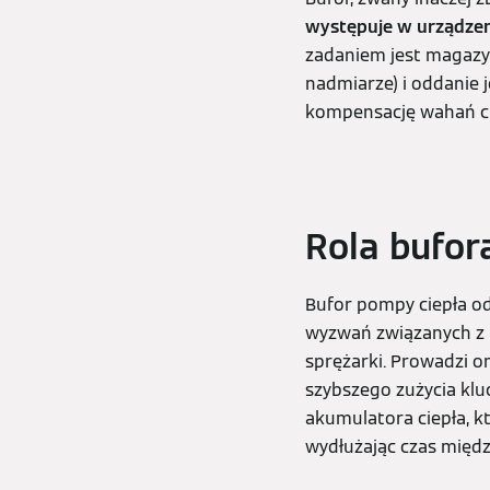
występuje w urządzen
zadaniem jest magazyn
nadmiarze) i oddanie 
kompensację wahań c
Rola bufor
Bufor pompy ciepła o
wyzwań związanych z in
sprężarki. Prowadzi o
szybszego zużycia kl
akumulatora ciepła, k
wydłużając czas międz