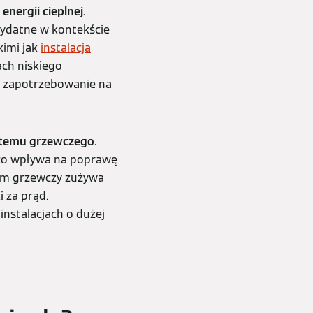
nergii cieplnej.
zydatne w kontekście
kimi jak
instalacja
ach niskiego
 zapotrzebowanie na
stemu grzewczego.
 co wpływa na poprawę
tem grzewczy zużywa
i za prąd.
nstalacjach o dużej