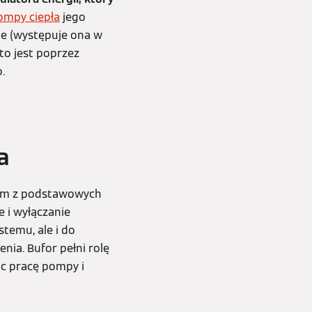
ompy ciepła
jego
je (występuje ona w
to jest poprzez
o.
a
m z podstawowych
e i wyłączanie
stemu, ale i do
ia. Bufor pełni rolę
ąc pracę pompy i