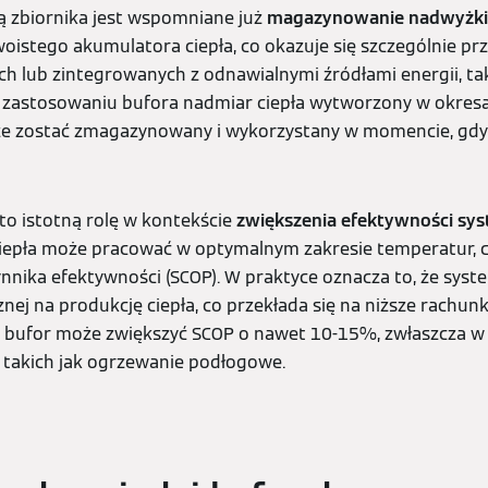
ją zbiornika jest wspomniane już
magazynowanie nadwyżki e
oistego akumulatora ciepła, co okazuje się szczególnie pr
 lub zintegrowanych z odnawialnymi źródłami energii, ta
ki zastosowaniu bufora nadmiar ciepła wytworzony w okres
e zostać zmagazynowany i wykorzystany w momencie, gdy
o istotną rolę w kontekście
zwiększenia efektywności sy
iepła może pracować w optymalnym zakresie temperatur,
nika efektywności (SCOP). W praktyce oznacza to, że sys
znej na produkcję ciepła, co przekłada się na niższe rachunk
bufor może zwiększyć SCOP o nawet 10-15%, zwłaszcza w i
, takich jak ogrzewanie podłogowe.