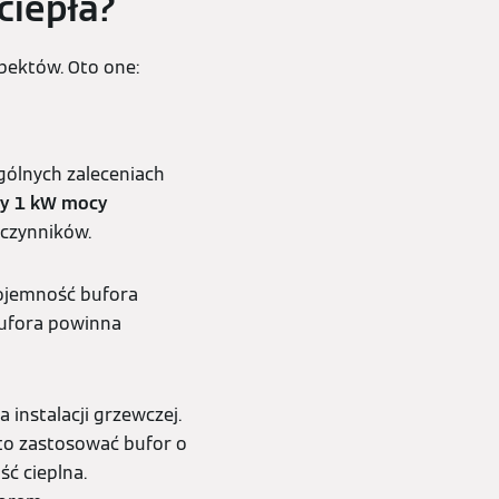
ciepła?
pektów. Oto one:
gólnych zaleceniach
dy 1 kW mocy
 czynników.
pojemność bufora
ufora powinna
instalacji grzewczej.
to zastosować bufor o
ć cieplna.