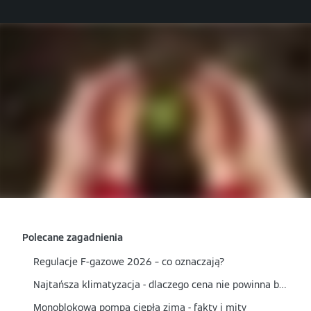
Polecane zagadnienia
Regulacje F-gazowe 2026 – co oznaczają?
Najtańsza klimatyzacja - dlaczego cena nie powinna być jedynym kryterium wyboru?
Monoblokowa pompa ciepła zimą - fakty i mity