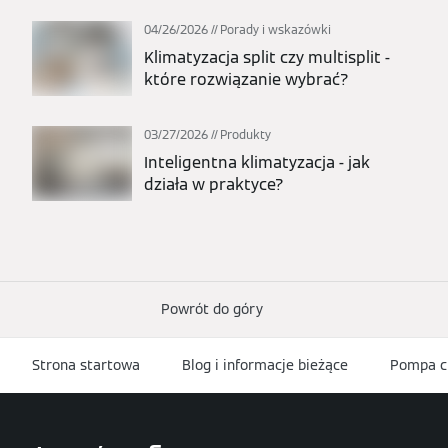
04/26/2026
Porady i wskazówki
Klimatyzacja split czy multisplit -
które rozwiązanie wybrać?
03/27/2026
Produkty
Inteligentna klimatyzacja - jak
działa w praktyce?
Powrót do góry
Strona startowa
Blog i informacje bieżące
Pompa ci