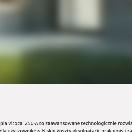
pła Vitocal 250-A to zaawansowane technologicznie rozwią
 dla użytkowników. Niskie koszty eksploatacji, brak emisji z