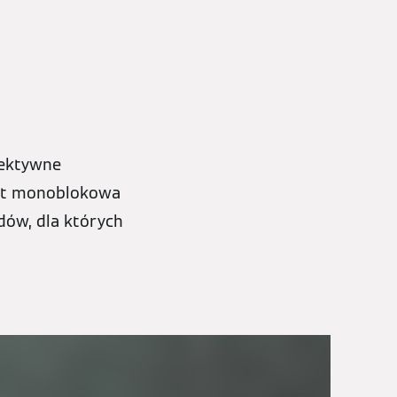
fektywne
est monoblokowa
dów, dla których