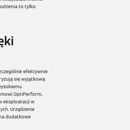
odzenia to tylko
ęki
zczególnie efektywnie
ryzują się wyjątkową
 wysokiemu
temowi OptiPerform,
w eksploatacji w
ych. Urządzenie
a na dodatkowe