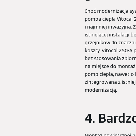
Choć modernizacja s
pompa ciepła Vitocal 2
i najmniej inwazyjna.
istniejącej instalacj
grzejników. To znaczn
koszty. Vitocal 250-A
bez stosowania zbior
na miejsce do montaż
pomp ciepła, nawet o 
zintegrowana z istnie
modernizacją.
4. Bardz
Montaż powietrznej p