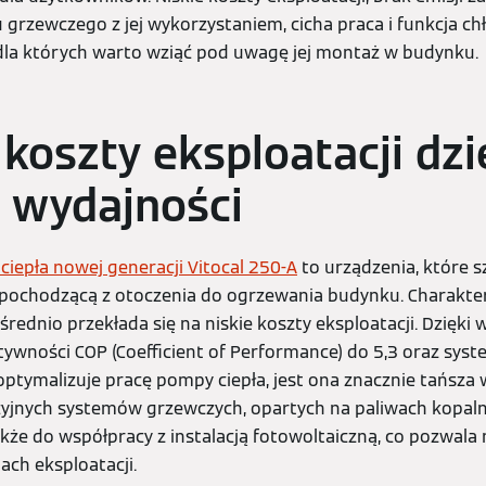
grzewczego z jej wykorzystaniem, cicha praca i funkcja chł
dla których warto wziąć pod uwagę jej montaż w budynku.
 koszty eksploatacji dzi
 wydajności
iepła nowej generacji Vitocal 250-A
to urządzenia, które s
 pochodzącą z otoczenia do ogrzewania budynku. Charakte
średnio przekłada się na niskie koszty eksploatacji. Dzięki
ywności COP (Coefficient of Performance) do 5,3 oraz sys
ptymalizuje pracę pompy ciepła, jest ona znacznie tańsza 
yjnych systemów grzewczych, opartych na paliwach kopaln
kże do współpracy z instalacją fotowoltaiczną, co pozwal
ach eksploatacji.