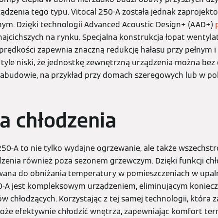
dzenia tego typu. Vitocal 250-A została jednak zaprojekt
ym. Dzięki technologii Advanced Acoustic Design+ (AAD+)
najcichszych na rynku. Specjalna konstrukcja łopat wentyl
 prędkości zapewnia znaczną redukcję hałasu przy pełnym 
a tyle niski, że jednostkę zewnętrzną urządzenia można be
zabudowie, na przykład przy domach szeregowych lub w pobl
ja chłodzenia
250-A to nie tylko wydajne ogrzewanie, ale także wszechst
dzenia również poza sezonem grzewczym. Dzięki funkcji chł
ana do obniżania temperatury w pomieszczeniach w upalne
50-A jest kompleksowym urządzeniem, eliminującym konieczn
chłodzących. Korzystając z tej samej technologii, która z
oże efektywnie chłodzić wnętrza, zapewniając komfort ter