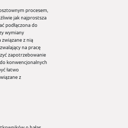
kosztownym procesem,
żliwie jak najprostsza
tać podłączona do
czy wymiany
 związane z nią
zwalający na pracę
szyć zapotrzebowanie
u do konwencjonalnych
być łatwo
związane z
ytkowników o hałas