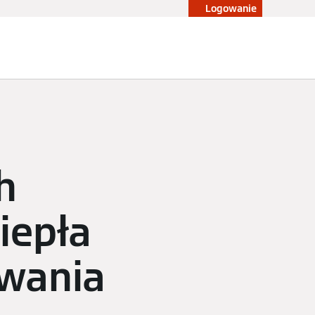
Logowanie
Blog
Konfigurator
Sklep
h
iepła
ewania