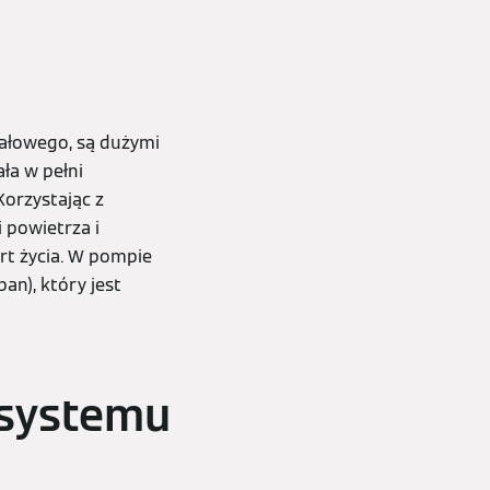
pałowego, są dużymi
ła w pełni
Korzystając z
 powietrza i
t życia. W pompie
an), który jest
 systemu