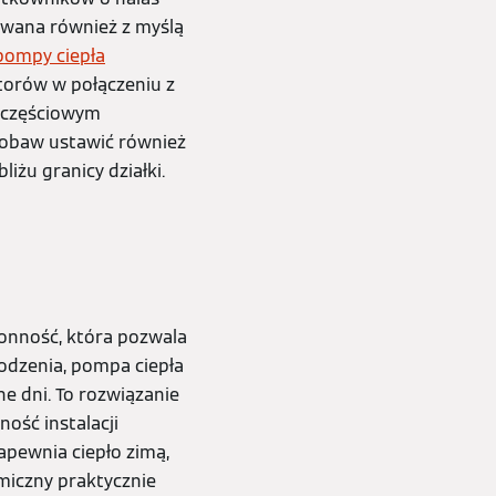
owana również z myślą
pompy ciepła
atorów w połączeniu z
i częściowym
z obaw ustawić również
iżu granicy działki.
ronność, która pozwala
odzenia, pompa ciepła
 dni. To rozwiązanie
ość instalacji
apewnia ciepło zimą,
miczny praktycznie