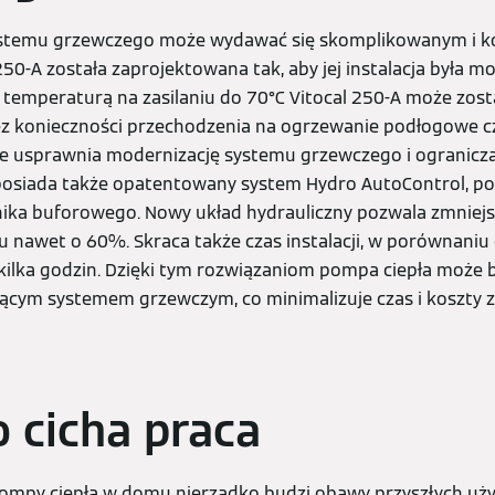
ystemu grzewczego może wydawać się skomplikowanym i 
50-A została zaprojektowana tak, aby jej instalacja była mo
 Z temperaturą na zasilaniu do 70°C Vitocal 250-A może zos
i bez konieczności przechodzenia na ogrzewanie podłogowe 
ie usprawnia modernizację systemu grzewczego i ogranicza
 posiada także opatentowany system Hydro AutoControl, po
nika buforowego. Nowy układ hydrauliczny pozwala zmniej
u nawet o 60%. Skraca także czas instalacji, w porównani
kilka godzin. Dzięki tym rozwiązaniom pompa ciepła może 
jącym systemem grzewczym, co minimalizuje czas i koszty 
o cicha praca
ompy ciepła w domu nierzadko budzi obawy przyszłych uż