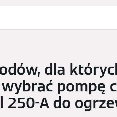
Usługi
Zapytanie ofertowe
Finansowanie i dotacje
odów, dla któryc
 wybrać pompę c
al 250-A do ogrz