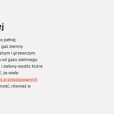
j
o pełnej
, gaz ziemny
cznym i grzewczym.
ia od gazu ziemnego
i zielony wodór, które
, że wiele
ziś przystosowanych
zność, również w