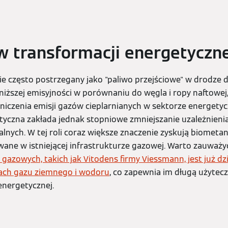
w transformacji energetyczne
ie często postrzegany jako "paliwo przejściowe" w drodze d
i niższej emisyjności w porównaniu do węgla i ropy naftowej
aniczenia emisji gazów cieplarnianych w sektorze energety
tyczna zakłada jednak stopniowe zmniejszanie uzależnien
lnych. W tej roli coraz większe znaczenie zyskują biometan 
ne w istniejącej infrastrukturze gazowej. Warto zauważyć
azowych, takich jak Vitodens firmy Viessmann, jest już d
ach gazu ziemnego i wodoru
, co zapewnia im długą użytec
energetycznej.