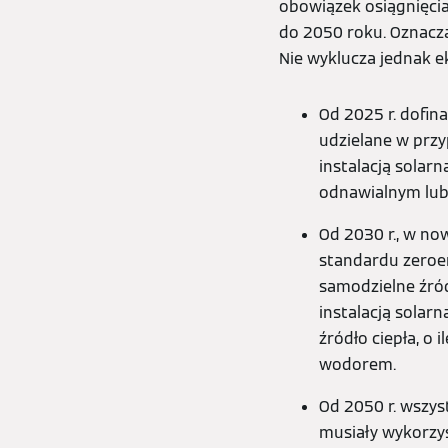
obowiązek osiągnięci
do 2050 roku. Oznacza
Nie wyklucza jednak e
Od 2025 r. dofi
udzielane w prz
instalacją solar
odnawialnym lub
Od 2030 r., w n
standardu zeroen
samodzielne źródł
instalacją solar
źródło ciepła, o
wodorem.
Od 2050 r. wszys
musiały wykorzys