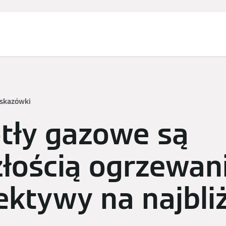
Usługi
Zapytanie ofertowe
Finansowanie i dotacje
wskazówki
otły gazowe są
złością ogrzewan
ektywy na najbli