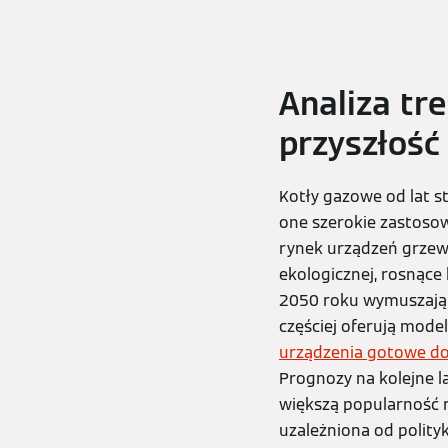
Analiza tr
przyszłość
Kotły gazowe od lat s
one szerokie zastoso
rynek urządzeń grze
ekologicznej, rosnące 
2050 roku wymuszają 
częściej oferują mode
urządzenia gotowe do
Prognozy na kolejne l
większą popularność r
uzależniona od polity