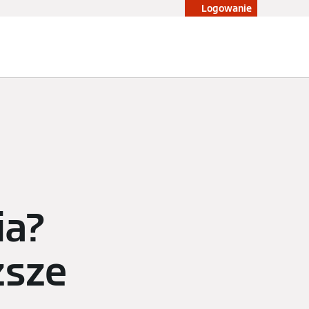
Logowanie
Blog
Konfigurator
Sklep
ia?
ższe