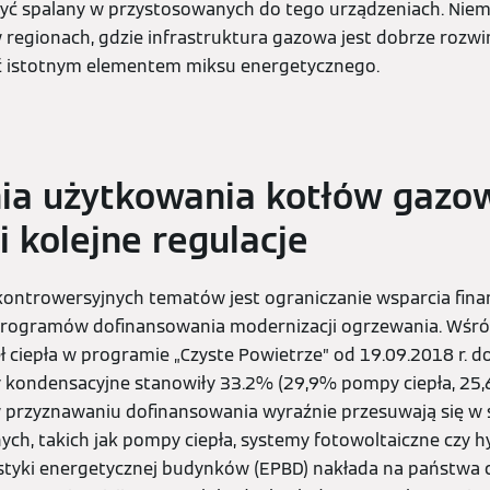
yć spalany w przystosowanych do tego urządzeniach. Niemn
 regionach, gdzie infrastruktura gazowa jest dobrze rozwi
ć istotnym elementem miksu energetycznego.
nia użytkowania kotłów gazo
i kolejne regulacje
 kontrowersyjnych tematów jest ograniczanie wsparcia fin
rogramów dofinansowania modernizacji ogrzewania. Wśró
ciepła w programie „Czyste Powietrze” od 19.09.2018 r. do
y kondensacyjne stanowiły 33.2% (29,9% pompy ciepła, 25,
w przyznawaniu dofinansowania wyraźnie przesuwają się w
nych, takich jak pompy ciepła, systemy fotowoltaiczne czy
styki energetycznej budynków (EPBD) nakłada na państwa 