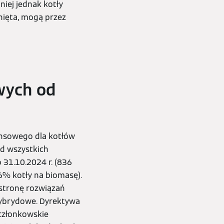
iej jednak kotły
nięta, mogą przez
wych od
ansowego dla kotłów
d wszystkich
 31.10.2024 r. (836
6% kotły na biomasę).
 stronę rozwiązań
 hybrydowe. Dyrektywa
członkowskie