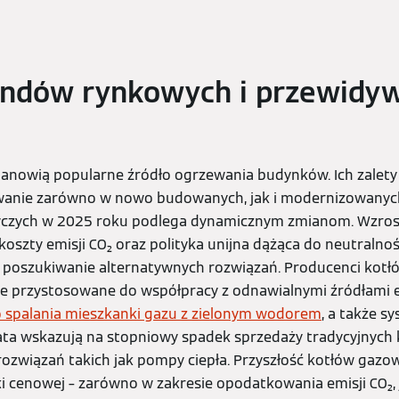
endów rynkowych i przewidy
tanowią popularne źródło ogrzewania budynków. Ich zalety s
wanie zarówno w nowo budowanych, jak i modernizowanyc
wczych w 2025 roku podlega dynamicznym zmianom. Wzros
koszty emisji CO₂ oraz polityka unijna dążąca do neutralnoś
poszukiwanie alternatywnych rozwiązań. Producenci kotł
le przystosowane do współpracy z odnawialnymi źródłami ene
 spalania mieszkanki gazu z zielonym wodorem
, a także 
ata wskazują na stopniowy spadek sprzedaży tradycyjnych
ozwiązań takich jak pompy ciepła. Przyszłość kotłów gazo
ki cenowej – zarówno w zakresie opodatkowania emisji CO₂, 