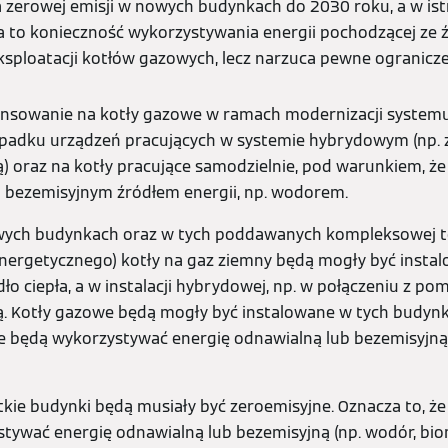
a zerowej emisji w nowych budynkach do 2030 roku, a w is
 to konieczność wykorzystywania energii pochodzącej ze 
ksploatacji kotłów gazowych, lecz narzuca pewne ogranicze
nansowanie na kotły gazowe w ramach modernizacji system
ypadku urządzeń pracujących w systemie hybrydowym (np. z
ną) oraz na kotły pracujące samodzielnie, pod warunkiem, że
 bezemisyjnym źródłem energii, np. wodorem.
owych budynkach oraz w tych poddawanych kompleksowej t
ergetycznego) kotły na gaz ziemny będą mogły być instalo
o ciepła, a w instalacji hybrydowej, np. w połączeniu z pom
ną. Kotły gazowe będą mogły być instalowane w tych budyn
 ile będą wykorzystywać energię odnawialną lub bezemisyjną,
tkie budynki będą musiały być zeroemisyjne. Oznacza to, ż
tywać energię odnawialną lub bezemisyjną (np. wodór, bio