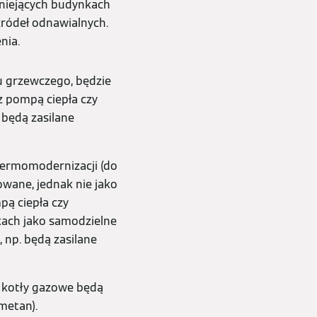
tniejących budynkach
źródeł odnawialnych.
nia.
u grzewczego, będzie
 pompą ciepła czy
 będą zasilane
ermomodernizacji (do
wane, jednak nie jako
pą ciepła czy
kach jako samodzielne
 np. będą zasilane
e kotły gazowe będą
metan).