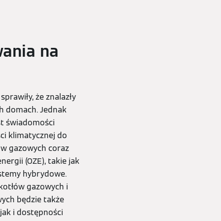
wania na
prawiły, że znalazły
h domach. Jednak
t świadomości
ci klimatycznej do
ów gazowych coraz
rgii (OZE), takie jak
systemy hybrydowe.
 kotłów gazowych i
wych będzie także
jak i dostępności