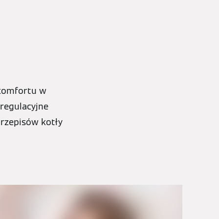
 komfortu w
regulacyjne
przepisów kotły