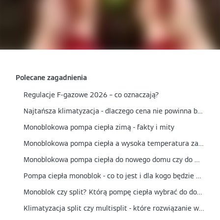
Polecane zagadnienia
Regulacje F-gazowe 2026 – co oznaczają?
Najtańsza klimatyzacja - dlaczego cena nie powinna być jedynym kryterium wyboru?
Monoblokowa pompa ciepła zimą - fakty i mity
Monoblokowa pompa ciepła a wysoka temperatura zasilania - czy nadaje się do grzejników?
Monoblokowa pompa ciepła do nowego domu czy do modernizacji? Kiedy to najlepszy wybór?
Pompa ciepła monoblok - co to jest i dla kogo będzie najlepszym wyborem?
Monoblok czy split? Którą pompę ciepła wybrać do domu?
Klimatyzacja split czy multisplit - które rozwiązanie wybrać?