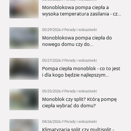
Monoblokowa pompa ciepła a
wysoka temperatura zasilania - czy
nadaje się do grzejników?
05/29/2026
Porady i wskazówki
Monoblokowa pompa ciepła do
nowego domu czy do
modernizacji? Kiedy to najlepszy
wybór?
05/27/2026
Porady i wskazówki
Pompa ciepła monoblok - co to jest
i dla kogo będzie najlepszym
wyborem?
05/25/2026
Porady i wskazówki
Monoblok czy split? Którą pompę
ciepła wybrać do domu?
04/26/2026
Porady i wskazówki
Klimatyzacja split czy multisplit -