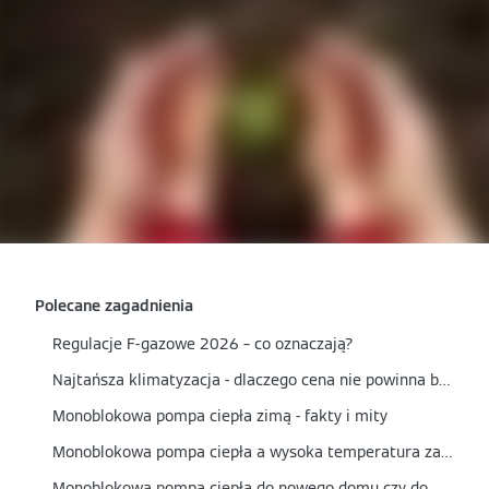
Polecane zagadnienia
Regulacje F-gazowe 2026 – co oznaczają?
Najtańsza klimatyzacja - dlaczego cena nie powinna być jedynym kryterium wyboru?
Monoblokowa pompa ciepła zimą - fakty i mity
Monoblokowa pompa ciepła a wysoka temperatura zasilania - czy nadaje się do grzejników?
Monoblokowa pompa ciepła do nowego domu czy do modernizacji? Kiedy to najlepszy wybór?