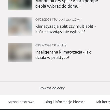
Monoblok czy split? Którą pompę
ciepła wybrać do domu?
04/26/2026
Porady i wskazówki
Klimatyzacja split czy multisplit -
które rozwiązanie wybrać?
03/27/2026
Produkty
Inteligentna klimatyzacja - jak
działa w praktyce?
Powrót do góry
Strona startowa
Blog i informacje bieżące
Jak korz