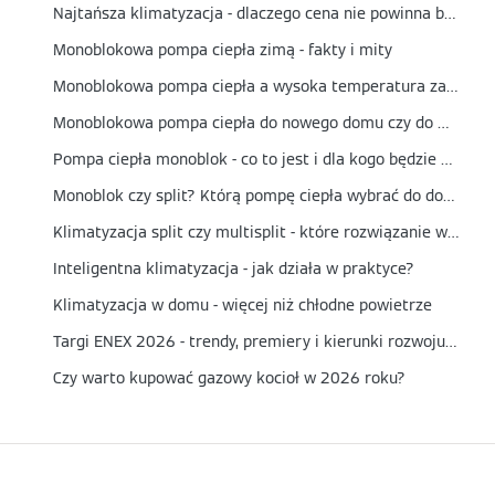
Najtańsza klimatyzacja - dlaczego cena nie powinna być jedynym kryterium wyboru?
Monoblokowa pompa ciepła zimą - fakty i mity
Monoblokowa pompa ciepła a wysoka temperatura zasilania - czy nadaje się do grzejników?
Monoblokowa pompa ciepła do nowego domu czy do modernizacji? Kiedy to najlepszy wybór?
Pompa ciepła monoblok - co to jest i dla kogo będzie najlepszym wyborem?
Monoblok czy split? Którą pompę ciepła wybrać do domu?
Klimatyzacja split czy multisplit - które rozwiązanie wybrać?
Inteligentna klimatyzacja - jak działa w praktyce?
Klimatyzacja w domu - więcej niż chłodne powietrze
Targi ENEX 2026 - trendy, premiery i kierunki rozwoju energetyki
Czy warto kupować gazowy kocioł w 2026 roku?