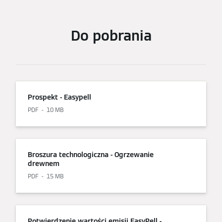
Do pobrania
Prospekt - Easypell
PDF
10 MB
Broszura technologiczna - Ogrzewanie
drewnem
PDF
15 MB
Potwierdzenie wartości emisji EasyPell -