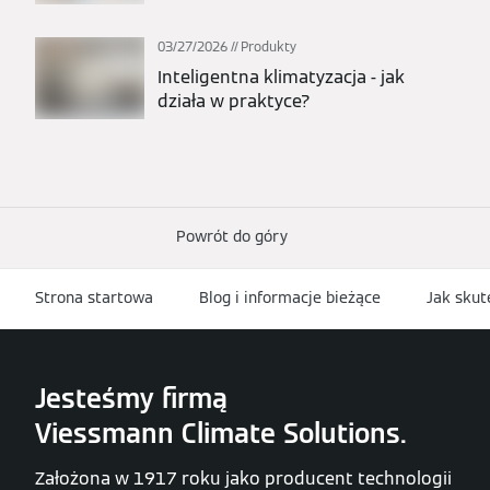
03/27/2026
Produkty
Inteligentna klimatyzacja - jak
działa w praktyce?
Powrót do góry
Strona startowa
Blog i informacje bieżące
Jak skut
Jesteśmy firmą
Viessmann Climate Solutions.
Założona w 1917 roku jako producent technologii