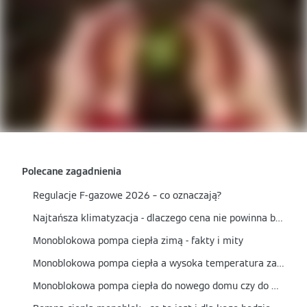
Polecane zagadnienia
Regulacje F-gazowe 2026 – co oznaczają?
Najtańsza klimatyzacja - dlaczego cena nie powinna być jedynym kryterium wyboru?
Monoblokowa pompa ciepła zimą - fakty i mity
Monoblokowa pompa ciepła a wysoka temperatura zasilania - czy nadaje się do grzejników?
Monoblokowa pompa ciepła do nowego domu czy do modernizacji? Kiedy to najlepszy wybór?