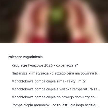
Polecane zagadnienia
Regulacje F-gazowe 2026 – co oznaczają?
Najtańsza klimatyzacja - dlaczego cena nie powinna być jedynym kryterium wyboru?
Monoblokowa pompa ciepła zimą - fakty i mity
Monoblokowa pompa ciepła a wysoka temperatura zasilania - czy nadaje się do grzejników?
Monoblokowa pompa ciepła do nowego domu czy do modernizacji? Kiedy to najlepszy wybór?
Pompa ciepła monoblok - co to jest i dla kogo będzie najlepszym wyborem?