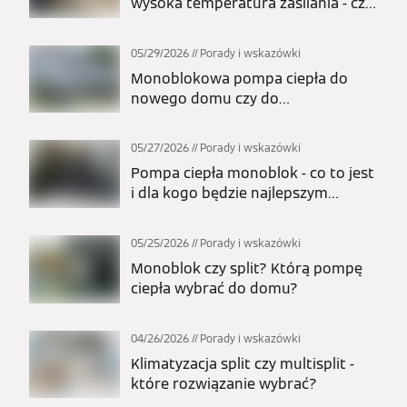
wysoka temperatura zasilania - czy
nadaje się do grzejników?
05/29/2026
Porady i wskazówki
Monoblokowa pompa ciepła do
nowego domu czy do
modernizacji? Kiedy to najlepszy
wybór?
05/27/2026
Porady i wskazówki
Pompa ciepła monoblok - co to jest
i dla kogo będzie najlepszym
wyborem?
05/25/2026
Porady i wskazówki
Monoblok czy split? Którą pompę
ciepła wybrać do domu?
04/26/2026
Porady i wskazówki
Klimatyzacja split czy multisplit -
które rozwiązanie wybrać?