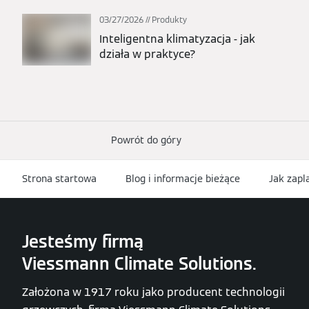
03/27/2026
Produkty
Inteligentna klimatyzacja - jak
działa w praktyce?
Powrót do góry
Strona startowa
Blog i informacje bieżące
Jak zap
Jesteśmy firmą
Viessmann Climate Solutions.
Założona w 1917 roku jako producent technologii