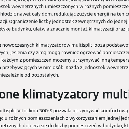
nostek wewnętrznych umieszczonych w różnych pomieszczen
łodzić nawet cały dom, redukując zużycie energii na ten ce
acji. Ograniczenie liczby jednostek zewnętrznych do jedne
ykę budynku, ułatwia znacznie montaż klimatyzacji oraz jej
 nowoczesnych klimatyzatorów multisplit, poza podstawow
ych, jesienią czy zimą mogą również ogrzewać pomieszczeni
e w każdym z pomieszczeń możemy utrzymywać inną temper
b przebywających w nim osób. Każda z jednostek wewnętr
iezależnie od pozostałych.
ne klimatyzatory multi
multisplit Vitoclima 300-S pozwala utrzymywać komfortow
ciu różnych pomieszczeniach z wykorzystaniem jednej jedn
ętrznych dobiera się do liczby pomieszczeń w budynku, kt