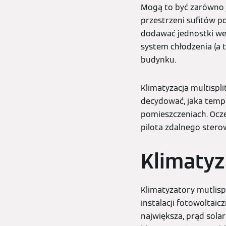
Mogą to być zarówno j
przestrzeni sufitów p
dodawać jednostki we
system chłodzenia (a 
budynku.
Klimatyzacja multispli
decydować, jaka temp
pomieszczeniach. Ocz
pilota zdalnego stero
Klimatyz
Klimatyzatory mutlis
instalacji fotowoltaic
największa, prąd sola