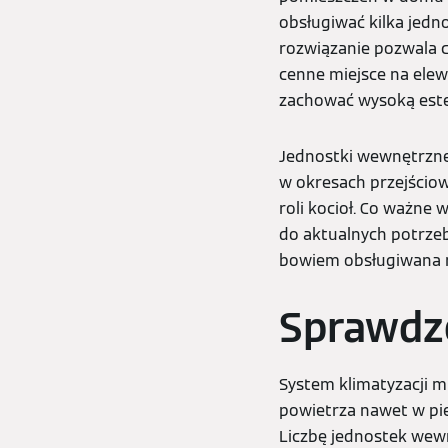
obsługiwać kilka jed
rozwiązanie pozwala ch
cenne miejsce na elew
zachować wysoką estet
Jednostki wewnętrzne
w okresach przejściow
roli kocioł. Co ważn
do aktualnych potrze
bowiem obsługiwana n
Sprawdzo
System klimatyzacji 
powietrza nawet w pię
Liczbę jednostek wewn