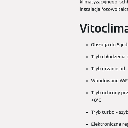
klimatyzacyjnego, sc
instalacja fotowoltai
Vitoclim
Obsługa do 5 je
Tryb chłodzenia 
Tryb grzanie od 
Wbudowane WiFi 
Tryb ochrony pr
+8°C
Tryb turbo – szy
Elektroniczna reg