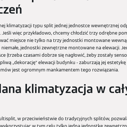
czeń
ej klimatyzacji typu split jednej jednostce wewnętrznej o
 Jeśli więc przykładowo, chcemy chłodzić trzy odrębne po
ć miejsce nie tylko na trzy jednostki montowane wewnąt
le niemałe, jednostki zewnętrzne montowane na elewacji. J
jsce (trzeba czasami dobrze się nagłowić, żeby zostały sens
iwą „dekorację” elewacji budynku - zaburzają jej estetykę 
i domów jest ogromnym mankamentem tego rozwiązania.
ana klimatyzacja w ca
tisplit, w przeciwieństwie do tradycyjnych splitów, pozwala
ykorzystując w tym celu tylko jedną jednostkę zewnętrzn