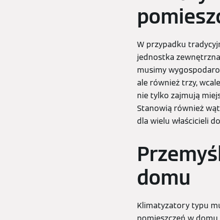
pomiesz
W przypadku tradycyjn
jednostka zewnętrzna.
musimy wygospodarowa
ale również trzy, wca
nie tylko zajmują mie
Stanowią również wątpl
dla wielu właściciel
Przemyśl
domu
Klimatyzatory typu mul
pomieszczeń w domu w