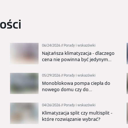
ości
06/24/2026
Porady i wskazówki
Najtańsza klimatyzacja - dlaczego
cena nie powinna być jedynym
kryterium wyboru?
05/29/2026
Porady i wskazówki
Monoblokowa pompa ciepła do
y
nowego domu czy do
modernizacji? Kiedy to najlepszy
wybór?
04/26/2026
Porady i wskazówki
Klimatyzacja split czy multisplit -
które rozwiązanie wybrać?