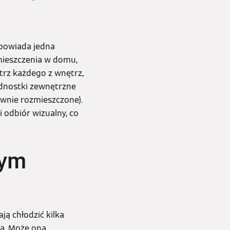
dpowiada jedna
mieszczenia w domu,
rz każdego z wnętrz,
ednostki zewnętrzne
ownie rozmieszczone).
i odbiór wizualny, co
łym
ją chłodzić kilka
ą. Może ona