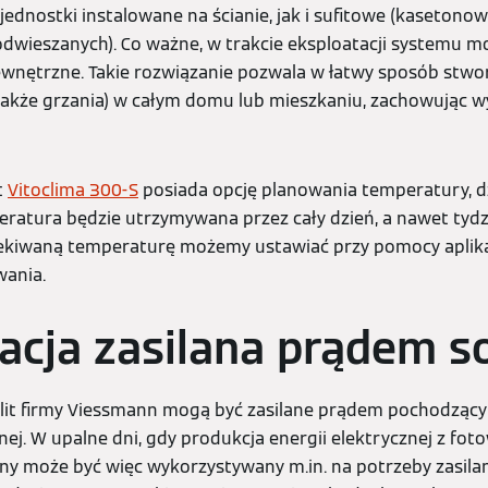
ednostki instalowane na ścianie, jak i sufitowe (kaseton
odwieszanych). Co ważne, w trakcie eksploatacji systemu 
wnętrzne. Takie rozwiązanie pozwala w łatwy sposób stwo
także grzania) w całym domu lub mieszkaniu, zachowując w
t
Vitoclima 300-S
posiada opcję planowania temperatury, d
eratura będzie utrzymywana przez cały dzień, a nawet tyd
ekiwaną temperaturę możemy ustawiać przy pomocy aplikac
wania.
acja zasilana prądem s
plit firmy Viessmann mogą być zasilane prądem pochodzą
znej. W upalne dni, gdy produkcja energii elektrycznej z foto
rny może być więc wykorzystywany m.in. na potrzeby zasila