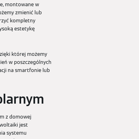
owe, montowane w
możemy zmienić lub
rzyć kompletny
ysoką estetykę
zięki której możemy
zień w poszczególnych
ji na smartfonie lub
olarnym
cym z domowej
woltaiki jest
nia systemu