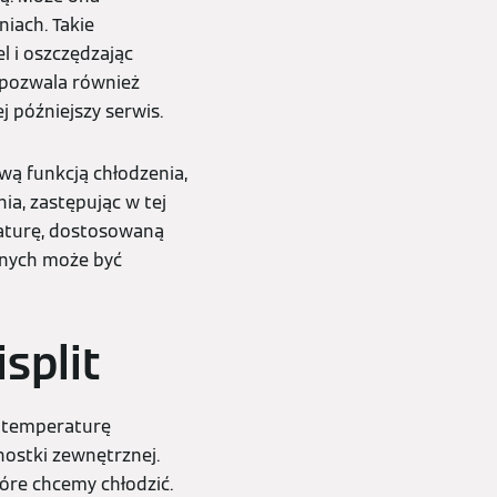
iach. Takie
l i oszczędzając
j pozwala również
 późniejszy serwis.
ą funkcją chłodzenia,
a, zastępując w tej
aturę, dostosowaną
znych może być
split
ą temperaturę
ostki zewnętrznej.
óre chcemy chłodzić.