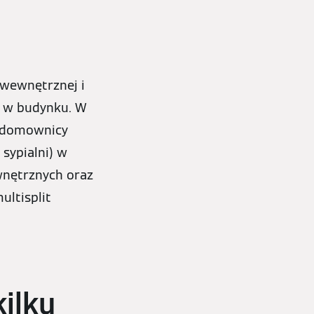
 wewnętrznej i
a w budynku. W
m domownicy
 sypialni) w
nętrznych oraz
ultisplit
kilku