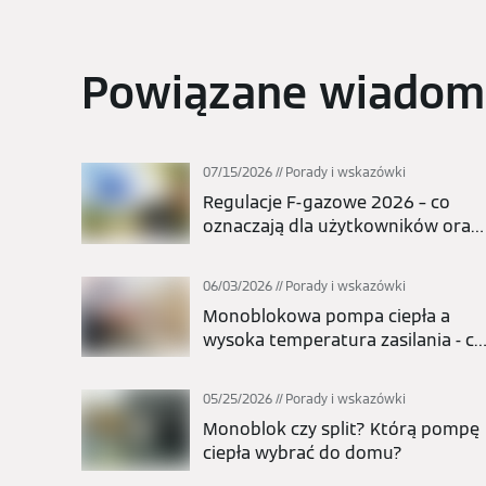
Powiązane wiadom
07/15/2026
Porady i wskazówki
Regulacje F-gazowe 2026 – co
oznaczają dla użytkowników oraz
całej branży pomp ciepła i
klimatyzacji?
06/03/2026
Porady i wskazówki
Monoblokowa pompa ciepła a
wysoka temperatura zasilania - cz
nadaje się do grzejników?
05/25/2026
Porady i wskazówki
Monoblok czy split? Którą pompę
ciepła wybrać do domu?