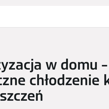
Usługi
Zapytanie ofertowe
Finansowanie i dotacje
tyzacja w domu –
zne chłodzenie k
szczeń