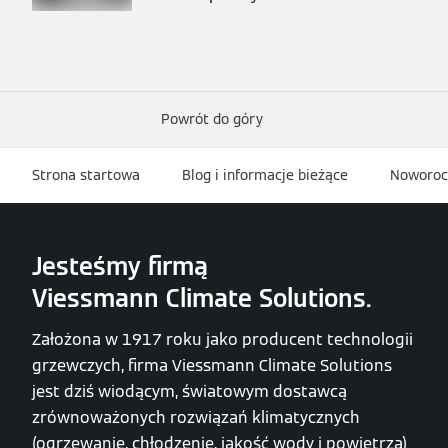
Powrót do góry
Strona startowa
Blog i informacje bieżące
Noworocz
Jesteśmy firmą
Viessmann Climate Solutions.
Założona w 1917 roku jako producent technologii
grzewczych, firma Viessmann Climate Solutions
jest dziś wiodącym, światowym dostawcą
zrównoważonych rozwiązań klimatycznych
(ogrzewanie, chłodzenie, jakość wody i powietrza)