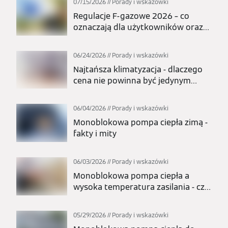
07/15/2026
Porady i wskazówki
Regulacje F-gazowe 2026 – co
oznaczają dla użytkowników oraz
całej branży pomp ciepła i
klimatyzacji?
06/24/2026
Porady i wskazówki
Najtańsza klimatyzacja - dlaczego
cena nie powinna być jedynym
kryterium wyboru?
06/04/2026
Porady i wskazówki
Monoblokowa pompa ciepła zimą -
fakty i mity
06/03/2026
Porady i wskazówki
Monoblokowa pompa ciepła a
wysoka temperatura zasilania - czy
nadaje się do grzejników?
05/29/2026
Porady i wskazówki