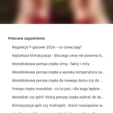
Polecane zagadnienia
Regulacje F-gazowe 2026 – co oznaczają?
Najtańsza klimatyzacja - dlaczego cena nie powinna być jedynym kryterium wyboru?
Monoblokowa pompa ciepła zimą - fakty i mity
Monoblokowa pompa ciepła a wysoka temperatura zasilania - czy nadaje się do grzejników?
Monoblokowa pompa ciepła do nowego domu czy do modernizacji? Kiedy to najlepszy wybór?
Pompa ciepła monoblok - co to jest i dla kogo będzie najlepszym wyborem?
Monoblok czy split? Którą pompę ciepła wybrać do domu?
Klimatyzacja split czy multisplit - które rozwiązanie wybrać?