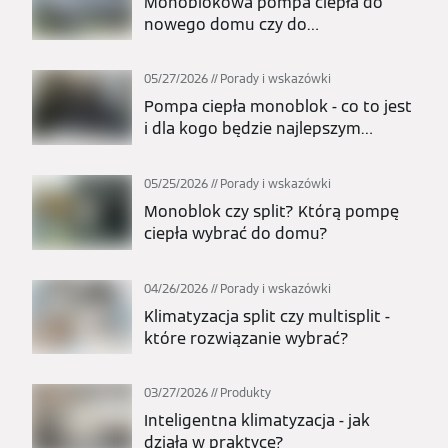
Monoblokowa pompa ciepła do
nowego domu czy do
modernizacji? Kiedy to najlepszy
wybór?
05/27/2026
Porady i wskazówki
Pompa ciepła monoblok - co to jest
i dla kogo będzie najlepszym
wyborem?
05/25/2026
Porady i wskazówki
Monoblok czy split? Którą pompę
ciepła wybrać do domu?
04/26/2026
Porady i wskazówki
Klimatyzacja split czy multisplit -
które rozwiązanie wybrać?
03/27/2026
Produkty
Inteligentna klimatyzacja - jak
działa w praktyce?