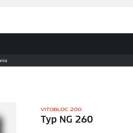
Usługi
Zapytanie ofertowe
Finansowanie i dotacje
ania
VITOBLOC 200
Typ NG 260