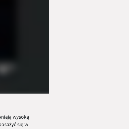
wniają wysoką
posażyć się w