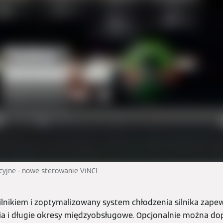
uicyjne - nowe sterowanie ViNCI
lnikiem i zoptymalizowany system chłodzenia silnika zape
a i długie okresy międzyobsługowe. Opcjonalnie można do