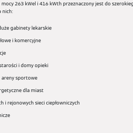
o mocy 263 kWel i 416 kWth przeznaczony jest do szerokie
 nich:
i duże gabinety lekarskie
łowe i komercyjne
cje
tarości i domy opieki
 i areny sportowe
rgetyczne dla miast
ch i rejonowych sieci ciepłowniczych
nicze