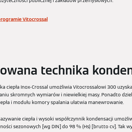
żyteczności publicznej i zakładów przemysłowych.
programie Vitocrossal
owana technika konden
a ciepła Inox-Crossal umożliwia Vitocrossalowi 300 uzysk
niu skromnych wymiarów i niewielkiej masy. Ponadto dzie
epła i modułu komory spalania ułatwia manewrowanie.
ywanie ciepła i wysoki współczynnik kondensacji umożliwi
ości sezonowych [wg DIN] do 98 % (Hs) [brutto cv]. Tak 