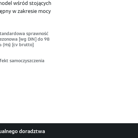
 model wśród stojących
ępny w zakresie mocy
tandardowa sprawność
ezonowa [wg DIN] do 98
 (Hs) [cv brutto]
fekt samoczyszczenia
dualnego doradztwa