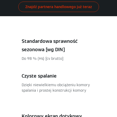
Znajdź partnera handlowego już teraz
Standardowa sprawność
sezonowa [wg DIN]
Do 98 % (Hs) [cv brutto]
Czyste spalanie
Dzięki niewielkiemu obciążeniu komory
spalania i prostej konstrukcji komory
Kolorowy ekran dotykowy