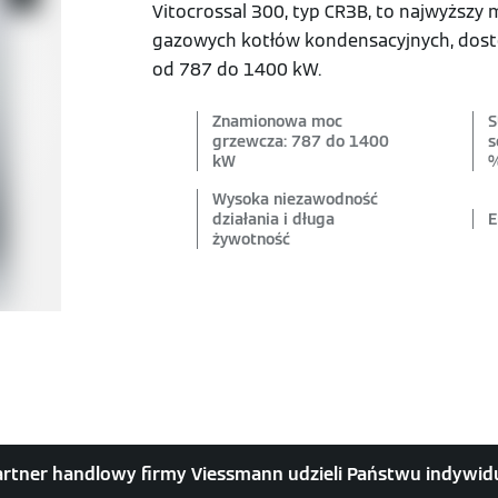
Vitocrossal 300, typ CR3B, to najwyższy
gazowych kotłów kondensacyjnych, dost
od 787 do 1400 kW.
Znamionowa moc
S
grzewcza: 787 do 1400
s
kW
%
Wysoka niezawodność
działania i długa
E
żywotność
artner handlowy firmy Viessmann udzieli Państwu indywi