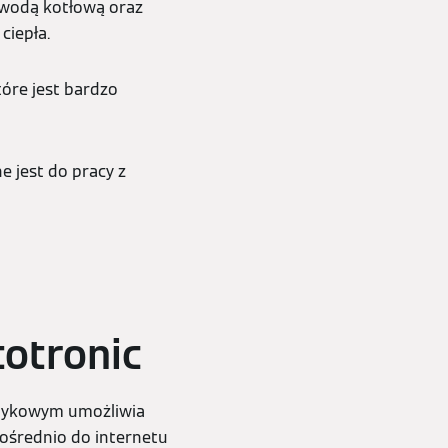
 wodą kotłową oraz
ciepła.
tóre jest bardzo
 jest do pracy z
totronic
otykowym umożliwia
ośrednio do internetu