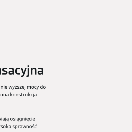
sacyjna
anie wyższej mocy do
lona konstrukcja
ają osiągnięcie
wysoka sprawność