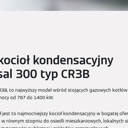
ocioł kondensacyjny
sal 300 typ CR3B
CR3B, to najwyższy model wśród stojących gazowych kotłów
mocy od 787 do 1400 kW.
ł jest to najmocniejszy kocioł kondensacyjny w bogatej ofe
ę w równym stopniu do osiedli mieszkaniowych, lokalnych si