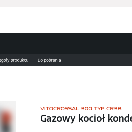
Usługi
Zapytanie ofertowe
Finansowanie i dotacje
egóły produktu
Do pobrania
VITOCROSSAL 300 TYP CR3B
Gazowy kocioł kond