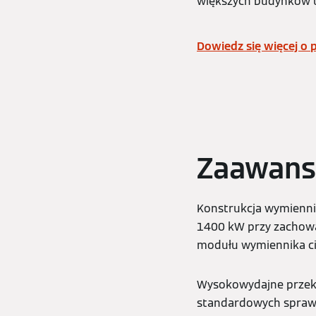
większych budynków u
Dowiedz się więcej o 
Zaawans
Konstrukcja wymiennik
1400 kW przy zachowa
modułu wymiennika ci
Wysokowydajne przekaz
standardowych sprawn