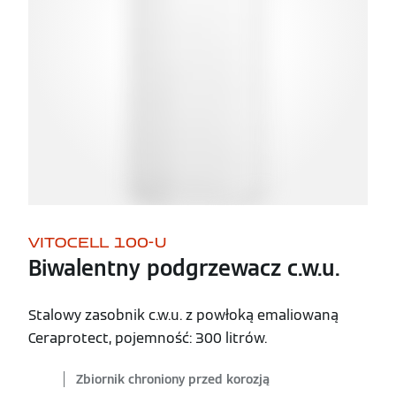
VITOCELL 100-U
Biwalentny podgrzewacz c.w.u.
Stalowy zasobnik c.w.u. z powłoką emaliowaną
Ceraprotect, pojemność: 300 litrów.
Zbiornik chroniony przed korozją