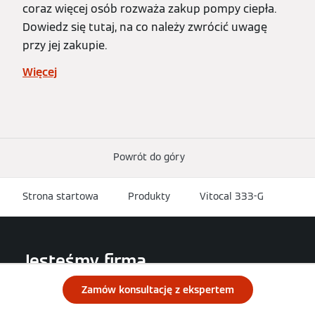
coraz więcej osób rozważa zakup pompy ciepła.
Dowiedz się tutaj, na co należy zwrócić uwagę
przy jej zakupie.
Więcej
Powrót do góry
Strona startowa
Produkty
Vitocal 333-G
Jesteśmy firmą
Viessmann Climate Solutions.
Zamów konsultację z ekspertem
Założona w 1917 roku jako producent technologii