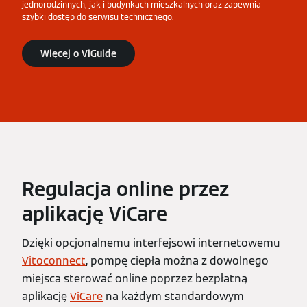
jednorodzinnych, jak i budynkach mieszkalnych oraz zapewnia
szybki dostęp do serwisu technicznego.
Więcej o ViGuide
Regulacja online przez
aplikację ViCare
Dzięki opcjonalnemu interfejsowi internetowemu
Vitoconnect
, pompę ciepła można z dowolnego
miejsca sterować online poprzez bezpłatną
aplikację
ViCare
na każdym standardowym