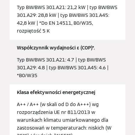
Typ BW/BWS 301.A21: 21,2 kW | typ BW/BWS
301.A29: 28,8 kW | typ BW/BWS 301.A45:
42,8 kW | *Do EN 14511, B0/W35,
rozpiętość 5 K
Współczynnik wydajności ε (COP)*.
Typ BW/BWS 301.A21: 4.7 | typ BW/BWS
301.A29: 4.8 | typ BW/BWS 301.A45: 4.6 |
*B0/W35
Klasa efektywności energetycznej
A++ / A++ (w skali od D do A+++) wg
rozporządzenia UE nr 811/2013 w
warunkach klimatu umiarkowanego dla
zastosowań w temperaturach: niskich (W