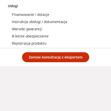
Usługi
Finansowanie i dotacje
Instrukcje obsługi i dokumentacja
Warunki gwarancji
8-letnie ubezpieczenie
Rejestracja produktu
Serwis 24h
Zamów konsultację z ekspertem
Partnerzy
Zostań partnerem handlowym
Projektanci i architekci
Instalatorzy i specjaliści
Deweloperzy i inwestorzy
Sieć sprzedaży