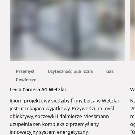
Przemysł
Użyteczność publiczna
Gaz
Powietrze
Leica Camera AG Wetzlar
W
Idiom projektowy siedziby firmy Leica w Wetzlar
Na
jest urzekająco wyjątkowy. Przywodzi na myśl
2
obiektywy, soczewki i dalmierze. Viessmann
mi
uzupełnia ten kompleks o przemyślany,
o
innowacyjny system energetyczny.
"O