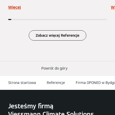
Więcej
W
Zobacz więcej Referencje
Powrót do góry
Strona startowa
Referencje
Firma OPONEO w Bydgo
Jesteśmy firmą
Viessmann Climate Solutions.