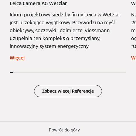
Leica Camera AG Wetzlar
W
Idiom projektowy siedziby firmy Leica w Wetzlar
Na
jest urzekająco wyjątkowy. Przywodzi na myśl
2
obiektywy, soczewki i dalmierze. Viessmann
mi
uzupełnia ten kompleks o przemyślany,
o
innowacyjny system energetyczny.
"O
Więcej
W
Zobacz więcej Referencje
Powrót do góry