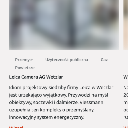
Przemysł
Użyteczność publiczna
Gaz
Powietrze
Leica Camera AG Wetzlar
W
Idiom projektowy siedziby firmy Leica w Wetzlar
Na
jest urzekająco wyjątkowy. Przywodzi na myśl
2
obiektywy, soczewki i dalmierze. Viessmann
mi
uzupełnia ten kompleks o przemyślany,
o
innowacyjny system energetyczny.
"O