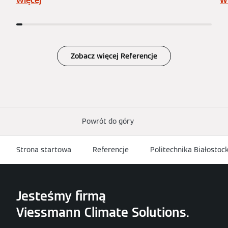
Więcej
W
Zobacz więcej Referencje
Powrót do góry
Strona startowa
Referencje
Politechnika Białostoc
Jesteśmy firmą
Viessmann Climate Solutions.