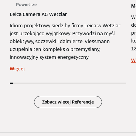
Powietrze
M
Leica Camera AG Wetzlar
W
d
Idiom projektowy siedziby firmy Leica w Wetzlar
pr
jest urzekająco wyjątkowy. Przywodzi na myśl
ko
obiektywy, soczewki i dalmierze. Viessmann
1
uzupełnia ten kompleks o przemyślany,
innowacyjny system energetyczny.
W
Więcej
Zobacz więcej Referencje