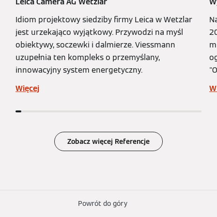
Leica Camera AG Wetzlar
W
Idiom projektowy siedziby firmy Leica w Wetzlar
Na
jest urzekająco wyjątkowy. Przywodzi na myśl
2
obiektywy, soczewki i dalmierze. Viessmann
mi
uzupełnia ten kompleks o przemyślany,
o
innowacyjny system energetyczny.
"O
Więcej
W
Zobacz więcej Referencje
Powrót do góry