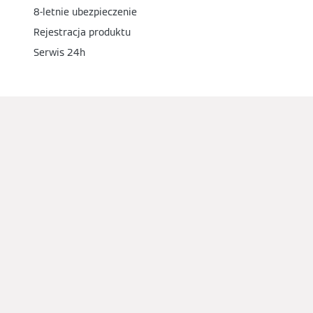
8-letnie ubezpieczenie
Rejestracja produktu
Serwis 24h
Partnerzy
Zostań partnerem handlowym
Projektanci i architekci
Instalatorzy i specjaliści
Deweloperzy i inwestorzy
Sieć sprzedaży
Media społecznościowe