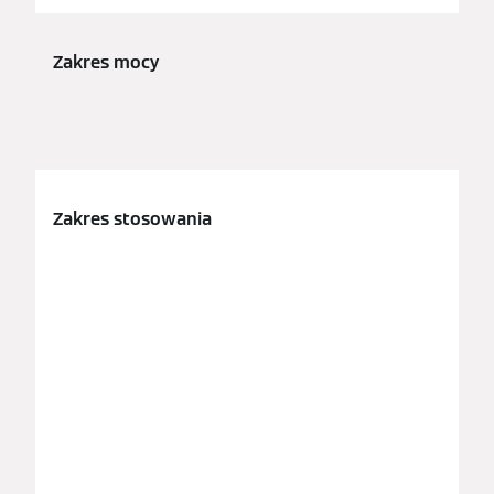
Zakres mocy
10,
(3 
wyj
Zakres stosowania
Mod
no
bu
do
je
i 